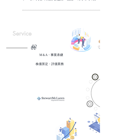
​Service
02
01
M＆A・事業承継
株価算定・評価業務