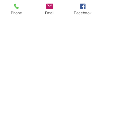
価コミットメント型
有償新株予約権)の
発行に関するお知ら
Phone
Email
Facebook
せ
株式会社セキド
募集新株予約権(業績連
動型有償ストック・オ
プション)の発行に関す
るお知らせ
株式会社ファイン
デックス
​Column
​ストックオプションとは
有償ストックオプションとは
無償ストックオプションとは
ROAとは