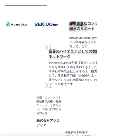
選ばれる理由
経験豊富なコンサルタントによる誠心
誠意のサポート
StewartMcLarenには外資系投資銀行、戦略コン
サル出身者をはじめ多くのスペシャリストが在
01
籍しています。
業界のパイオニアとしての実績と
ネットワーク
StewartMcLarenは創業後数多くの企業とのつな
がりを構築し実績を重ねてきました。上場未上
場問わず事業会社はもちろん、協力関係を構築
している各種専門家（公認会計士・税理士・弁
護士など）をはじめ蓄積されたこれらのネット
02
ワークが特徴です
株価コミットメント
型新株予約権（有償
ストック・オプショ
ン）の発行に関する
お知らせ
株式会社アクロ
ディア
募集新株予約権(株