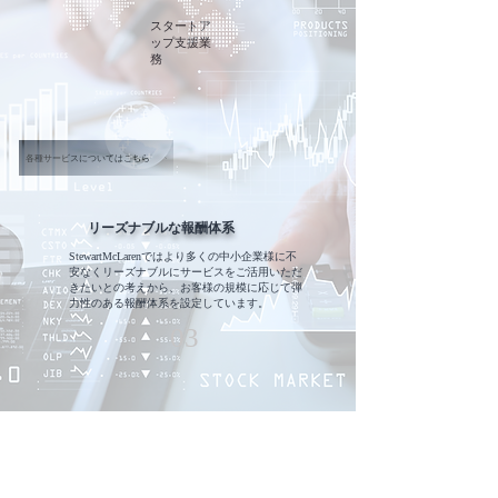
スタートア
ップ支援業
務
各種サービスについてはこちら
リーズナブルな報酬体系
StewartMcLarenではより多くの中小企業様に不
安なくリーズナブルにサービスをご活用いただ
きたいとの考えから、お客様の規模に応じて弾
力性のある報酬体系を設定しています。
03
Why
StewartMcLaren